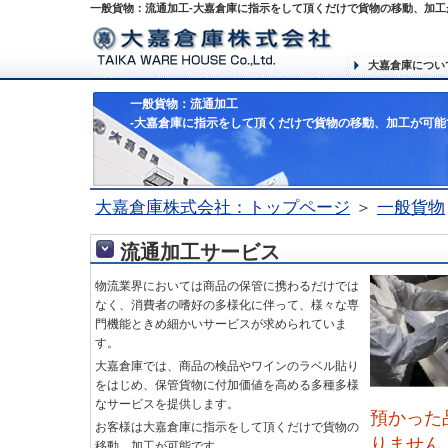
一般貨物：流通加工-大嘉倉庫に指示をして頂くだけで貨物の移動、加工
大嘉倉庫につい
一般貨物：流通加工
-大嘉倉庫に指示をして頂くだけで貨物の移動、加工が可能
大嘉倉庫株式会社：トップページ
＞
一般貨物
流通加工サービス
物流業界においては商品の保管に携わるだけでは
なく、消費者の嗜好の多様化に伴って、様々な専
門機能ときめ細かいサービスが求められていま
す。
大嘉倉庫では、商品の検品やワインのラベル貼り
をはじめ、保管貨物に付加価値を高める多種多様
なサービスを提供します。
預かった
お客様は大嘉倉庫に指示をして頂くだけで貨物の
りません
移動、加工が可能です。