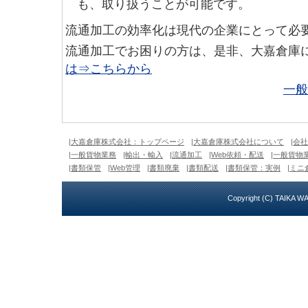
も、取り扱うことが可能です。
流通加工の効率化は現代の企業にとって必
流通加工でお困りの方は、是非、大嘉倉庫
は⇒こちらから
一般
|大嘉倉庫株式会社：トップページ
|大嘉倉庫株式会社について
|会
|一般貨物業務
|輸出・輸入
|流通加工
|Web依頼・配送
|一般貨物
|書類保管
|Web管理
|書類廃棄
|書類配送
|書類保管：実例
|ミニ
Copyright (C)
TAIKA W